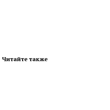
КАМЕНСК-УРАЛЬСКИЙ
ПЕРВОУРАЛЬСК
СВЕРДЛОВСКАЯ ОБЛАСТЬ
Подписывайтесь на нас в любимой
соцсети
Читайте также