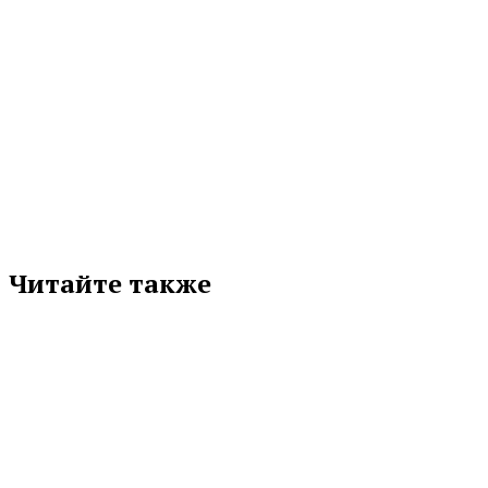
КАДРЫ
МЕРЫ ПОДДЕРЖКИ
МИНИСТЕРСТВО ЗДРАВООХРАНЕНИЯ
ПОДДЕРЖКА
СВЕРДЛОВСКАЯ ОБЛАСТЬ
ТАТЬЯНА САВИНОВА
Подписывайтесь на нас в любимой
соцсети
Читайте также