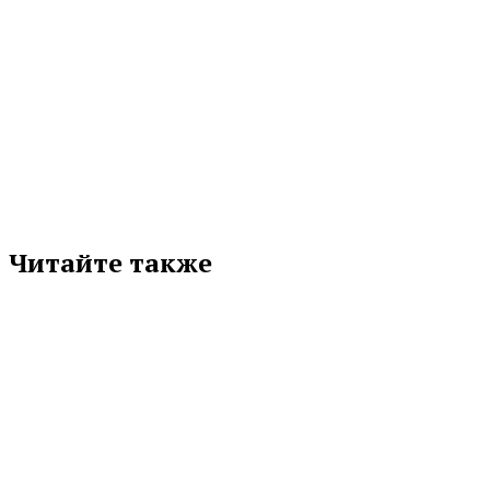
МЕТКИ
УРФУ
Подписывайтесь на нас в любимой
соцсети
Читайте также