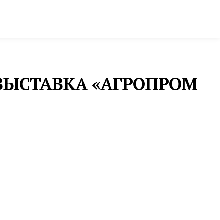
ктура и строительство
Фото и инфографика
ВЫСТАВКА «АГРОПРОМ
СЕЛЬСКОЕ ХОЗЯЙСТВО
В СВЕРДЛОВСКОЙ
ОБЛАСТИ СТАРТУЕТ
ПРИЕМ ЗАЯВОК НА ГРАНТ