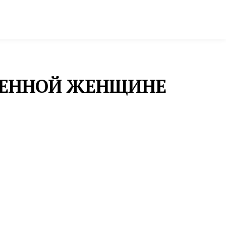
ктура и строительство
Фото и инфографика
МЕННОЙ ЖЕНЩИНЕ
НОВОСТИ
АРТЕМ ЖОГА ПОЗДРАВИЛ
УРАЛЬЦЕВ С
ДНЕМ ФИЗКУЛЬТУРНИКА