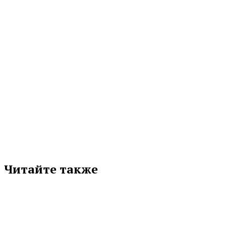
06.08.2026 11:17
МЕТКИ
СОЮЗМАШ РОССИИ
Подписывайтесь на нас в любимой
соцсети
Читайте также