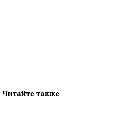
МЕТКИ
СОЮЗМАШ РОССИИ
Подписывайтесь на нас в любимой
соцсети
Читайте также