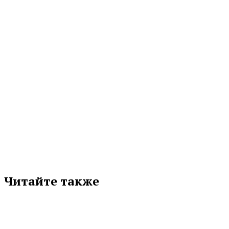
неделей популяризации грудного вскармливания. Это не просто дань...
06.08.2026 11:17
МЕТКИ
СВЕРДЛОВСКАЯ ОБЛАСТЬ
ЦГКБ №3
Подписывайтесь на нас в любимой
соцсети
Читайте также