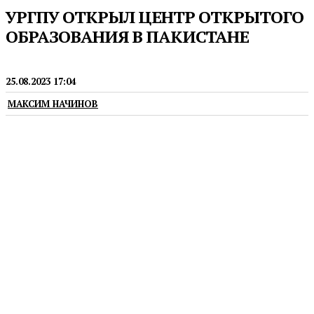
УРГПУ ОТКРЫЛ ЦЕНТР ОТКРЫТОГО
ОБРАЗОВАНИЯ В ПАКИСТАНЕ
ОБРАЗОВАНИЕ
25.08.2023 17:04
МАКСИМ НАЧИНОВ
В Исламабаде начал работу центр открытого
образования на русском языке. Его организовал
Уральский государственный педагогический
университет (УрГПУ) в рамках проекта
Министерства просвещения РФ по продвижению
русского языка, истории и культуры России.