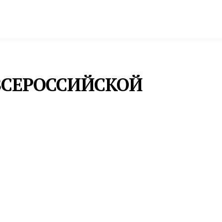
ктура и строительство
Фото и инфографика
ВСЕРОССИЙСКОЙ
ОБРАЗОВАНИЕ
В «КВАНТОРИУМЕ»
КРАСНОТУРЬИНСКА
ПОЯВИТСЯ