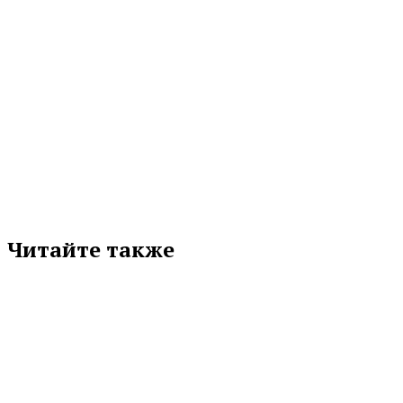
МЕТКИ
«ОГ» № 226(10037)
ВЕРХНЯЯ ПЫШМА
КОНКУРСЫ
НИЖНЯЯ ТУРА
ОПУБЛИКОВАНО В ГАЗЕТЕ
СВЕРДЛОВСКАЯ ОБЛАСТЬ
Подписывайтесь на нас в любимой
соцсети
Читайте также