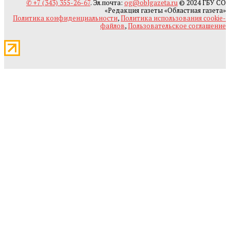
✆ +7 (343) 355-26-67
. Эл.почта:
og@oblgazeta.ru
© 2024 ГБУ СО
«Редакция газеты «Областная газета»
Политика конфиденциальности
,
Политика использования cookie-
файлов
,
Пользовательское соглашение